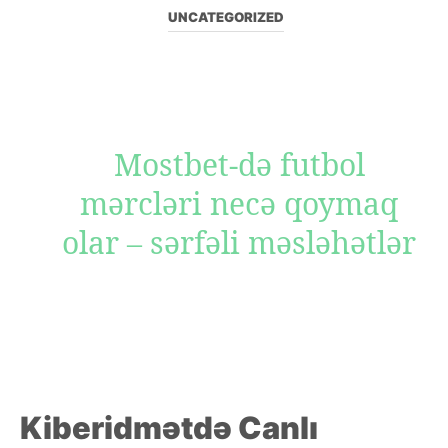
UNCATEGORIZED
Mostbet-də futbol
mərcləri necə qoymaq
olar – sərfəli məsləhətlər
Kiberidmətdə Canlı