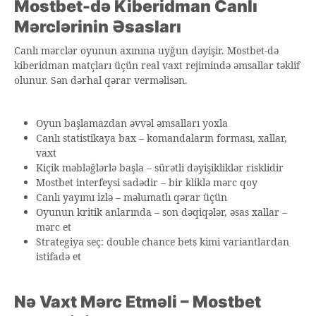
Mostbet-də Kiberidman Canlı
Mərclərinin Əsasları
Canlı mərclər oyunun axınına uyğun dəyişir. Mostbet-də
kiberidman matçları üçün real vaxt rejimində əmsallar təklif
olunur. Sən dərhal qərar verməlisən.
Oyun başlamazdan əvvəl əmsalları yoxla
Canlı statistikaya bax – komandaların forması, xallar,
vaxt
Kiçik məbləğlərlə başla – sürətli dəyişikliklər risklidir
Mostbet interfeysi sadədir – bir kliklə mərc qoy
Canlı yayımı izlə – məlumatlı qərar üçün
Oyunun kritik anlarında – son dəqiqələr, əsas xallar –
mərc et
Strategiya seç: double chance bets kimi variantlardan
istifadə et
Nə Vaxt Mərc Etməli – Mostbet