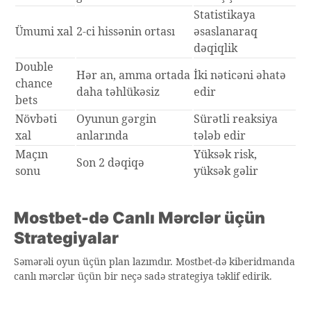
Statistikaya
Ümumi xal
2-ci hissənin ortası
əsaslanaraq
dəqiqlik
Double
Hər an, amma ortada
İki nəticəni əhatə
chance
daha təhlükəsiz
edir
bets
Növbəti
Oyunun gərgin
Sürətli reaksiya
xal
anlarında
tələb edir
Maçın
Yüksək risk,
Son 2 dəqiqə
sonu
yüksək gəlir
Mostbet-də Canlı Mərclər üçün
Strategiyalar
Səmərəli oyun üçün plan lazımdır. Mostbet-də kiberidmanda
canlı mərclər üçün bir neçə sadə strategiya təklif edirik.