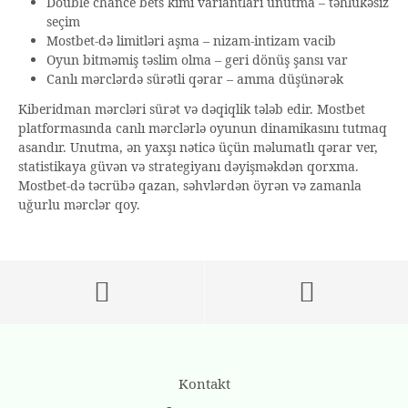
Double chance bets kimi variantları unutma – təhlükəsiz
seçim
Mostbet-də limitləri aşma – nizam-intizam vacib
Oyun bitməmiş təslim olma – geri dönüş şansı var
Canlı mərclərdə sürətli qərar – amma düşünərək
Kiberidman mərcləri sürət və dəqiqlik tələb edir. Mostbet
platformasında canlı mərclərlə oyunun dinamikasını tutmaq
asandır. Unutma, ən yaxşı nəticə üçün məlumatlı qərar ver,
statistikaya güvən və strategiyanı dəyişməkdən qorxma.
Mostbet-də təcrübə qazan, səhvlərdən öyrən və zamanla
uğurlu mərclər qoy.
Kontakt