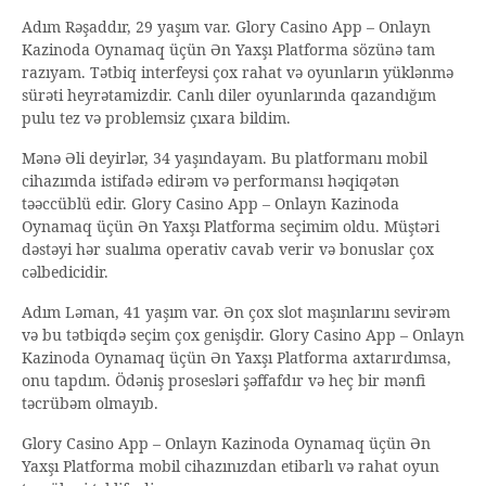
Adım Rəşaddır, 29 yaşım var. Glory Casino App – Onlayn
Kazinoda Oynamaq üçün Ən Yaxşı Platforma sözünə tam
razıyam. Tətbiq interfeysi çox rahat və oyunların yüklənmə
sürəti heyrətamizdir. Canlı diler oyunlarında qazandığım
pulu tez və problemsiz çıxara bildim.
Mənə Əli deyirlər, 34 yaşındayam. Bu platformanı mobil
cihazımda istifadə edirəm və performansı həqiqətən
təəccüblü edir. Glory Casino App – Onlayn Kazinoda
Oynamaq üçün Ən Yaxşı Platforma seçimim oldu. Müştəri
dəstəyi hər sualıma operativ cavab verir və bonuslar çox
cəlbedicidir.
Adım Ləman, 41 yaşım var. Ən çox slot maşınlarını sevirəm
və bu tətbiqdə seçim çox genişdir. Glory Casino App – Onlayn
Kazinoda Oynamaq üçün Ən Yaxşı Platforma axtarırdımsa,
onu tapdım. Ödəniş prosesləri şəffafdır və heç bir mənfi
təcrübəm olmayıb.
Glory Casino App – Onlayn Kazinoda Oynamaq üçün Ən
Yaxşı Platforma mobil cihazınızdan etibarlı və rahat oyun