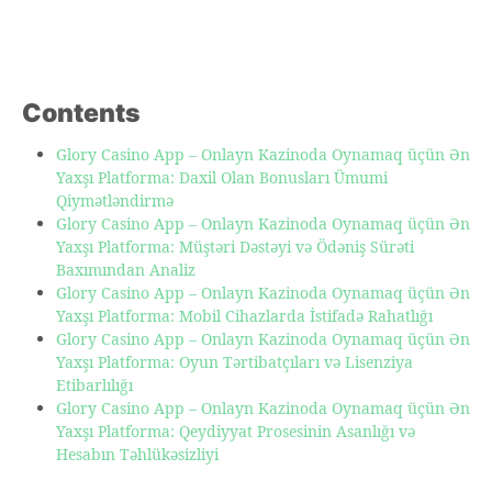
Contents
Glory Casino App – Onlayn Kazinoda Oynamaq üçün Ən
Yaxşı Platforma: Daxil Olan Bonusları Ümumi
Qiymətləndirmə
Glory Casino App – Onlayn Kazinoda Oynamaq üçün Ən
Yaxşı Platforma: Müştəri Dəstəyi və Ödəniş Sürəti
Baxımından Analiz
Glory Casino App – Onlayn Kazinoda Oynamaq üçün Ən
Yaxşı Platforma: Mobil Cihazlarda İstifadə Rahatlığı
Glory Casino App – Onlayn Kazinoda Oynamaq üçün Ən
Yaxşı Platforma: Oyun Tərtibatçıları və Lisenziya
Etibarlılığı
Glory Casino App – Onlayn Kazinoda Oynamaq üçün Ən
Yaxşı Platforma: Qeydiyyat Prosesinin Asanlığı və
Hesabın Təhlükəsizliyi