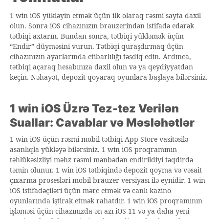
1 win iOS yükləyin etmək üçün ilk olaraq rəsmi sayta daxil
olun. Sonra iOS cihazınızın brauzerindən istifadə edərək
tətbiqi axtarın. Bundan sonra, tətbiqi yükləmək üçün
“Endir” düyməsini vurun. Tətbiqi quraşdırmaq üçün
cihazınızın ayarlarında etibarlılığı təsdiq edin. Ardınca,
tətbiqi açaraq hesabınıza daxil olun və ya qeydiyyatdan
keçin. Nəhayət, depozit qoyaraq oyunlara başlaya bilərsiniz.
1 win iOS Üzrə Tez-tez Verilən
Suallar: Cavablar və Məsləhətlər
1 win iOS üçün rəsmi mobil tətbiqi App Store vasitəsilə
asanlıqla yükləyə bilərsiniz. 1 win iOS proqramının
təhlükəsizliyi məhz rəsmi mənbədən endirildiyi təqdirdə
təmin olunur. 1 win iOS tətbiqində depozit qoyma və vəsait
çıxarma prosesləri mobil brauzer versiyası ilə eynidir. 1 win
iOS istifadəçiləri üçün mərc etmək və canlı kazino
oyunlarında iştirak etmək rahatdır. 1 win iOS proqramının
işləməsi üçün cihazınızda ən azı iOS 11 və ya daha yeni