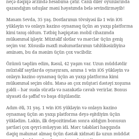
neçə dəqiqə ərzində hesabıma çatır. Canlı diler oyunlarında
qazandığım uduşlar məni həyatımda belə sevindirməyib!
Mənəm Sevda, 35 yaş. Dostlarımın tövsiyəsi ilə 1 win iOS
yükləyin və onlayn kazino oynamaq üçün ən yaxşı platforma
kimi tanış oldum. Tətbiq həqiqətən mobil cihazımda
mükəmməl işləyir. Müxtəlif slotlar və mərclər üçün geniş
seçim var. Xüsusilə məxfi məlumatlarımın təhlükəsizliyinə
əminəm, bu da mənim üçün çox vacibdir.
Özümü təqdim edim, Rəsul, 42 yaşım var. Uzun müddətdir
müxtəlif saytlarda oynayıram, amma 1 win iOS yükləyin və
onlayn kazino oynamaq üçün ən yaxşı platforma kimi
mükəmməl seçim oldu. Mənə ən çox müştəri dəstəyi xoşuma
gəldi – hər suala sürətlə və nəzakətlə cavab verirlər. Bonus
siyasəti də şəffaf və başa düşüləndir.
Adım Əli, 31 yaş. 1 win iOS yükləyin və onlayn kazino
oynamaq üçün ən yaxşı platforma deyə eşitdiyim üçün
yüklədim. Lakin, ilk depozitimdən sonra aldığım bonusun
şərtləri çox qeyri-müəyyən idi. Mərc tələbləri haqqında
dəqiq məlumat almaq üçün dəstək xidməti ilə uzun müddət