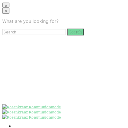
×
×
Über uns
What are you looking for?
Kollektion
Galerie
Search
Termin buchen
for:
Kontakt