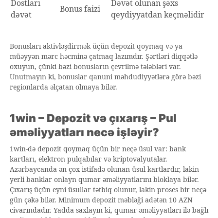
Dostları
Dəvət olunan şəxs
Bonus faizi
dəvət
qeydiyyatdan keçməlidir
Bonusları aktivləşdirmək üçün depozit qoymaq və ya
müəyyən mərc həcminə çatmaq lazımdır. Şərtləri diqqətlə
oxuyun, çünki bəzi bonusların çevrilmə tələbləri var.
Unutmayın ki, bonuslar qanuni məhdudiyyətlərə görə bəzi
regionlarda əlçatan olmaya bilər.
1win – Depozit və çıxarış – Pul
əməliyyatları necə işləyir?
1win-də depozit qoymaq üçün bir neçə üsul var: bank
kartları, elektron pulqabılar və kriptovalyutalar.
Azərbaycanda ən çox istifadə olunan üsul kartlardır, lakin
yerli banklar onlayn qumar əməliyyatlarını bloklaya bilər.
Çıxarış üçün eyni üsullar tətbiq olunur, lakin proses bir neçə
gün çəkə bilər. Minimum depozit məbləği adətən 10 AZN
civarındadır. Yadda saxlayın ki, qumar əməliyyatları ilə bağlı