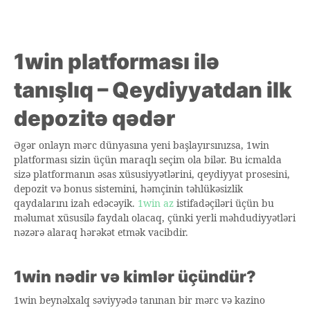
1win platforması ilə
tanışlıq – Qeydiyyatdan ilk
depozitə qədər
Əgər onlayn mərc dünyasına yeni başlayırsınızsa, 1win
platforması sizin üçün maraqlı seçim ola bilər. Bu icmalda
sizə platformanın əsas xüsusiyyətlərini, qeydiyyat prosesini,
depozit və bonus sistemini, həmçinin təhlükəsizlik
qaydalarını izah edəcəyik.
1win az
istifadəçiləri üçün bu
məlumat xüsusilə faydalı olacaq, çünki yerli məhdudiyyətləri
nəzərə alaraq hərəkət etmək vacibdir.
1win nədir və kimlər üçündür?
1win beynəlxalq səviyyədə tanınan bir mərc və kazino